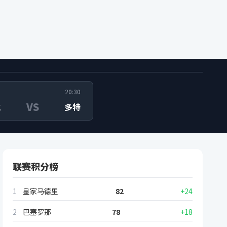
20:30
VS
仁
多特
联赛积分榜
1
皇家马德里
82
+24
2
巴塞罗那
78
+18