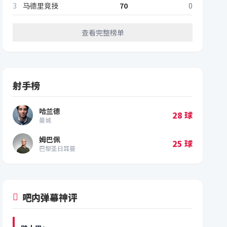
3
马德里竞技
70
0
查看完整榜单
射手榜
哈兰德
28 球
曼城
姆巴佩
25 球
巴黎圣日耳曼
吧内弹幕神评