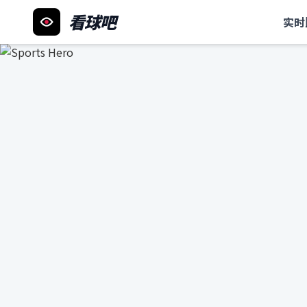
看球吧
实时