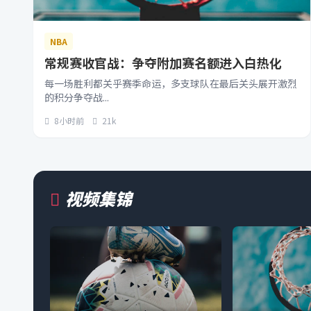
NBA
常规赛收官战：争夺附加赛名额进入白热化
每一场胜利都关乎赛季命运，多支球队在最后关头展开激烈
的积分争夺战...
8小时前
21k
视频集锦