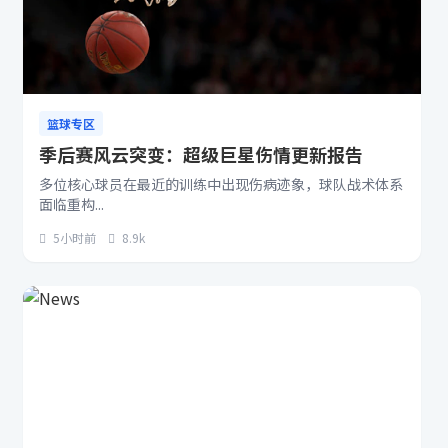
篮球专区
季后赛风云突变：超级巨星伤情更新报告
多位核心球员在最近的训练中出现伤病迹象，球队战术体系
面临重构...
5小时前
8.9k