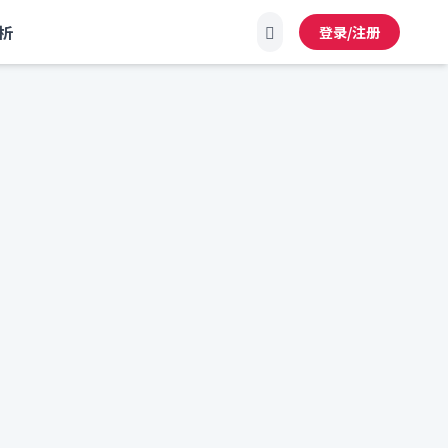
析
登录/注册