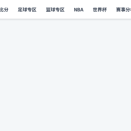
比分
足球专区
篮球专区
NBA
世界杯
赛事分