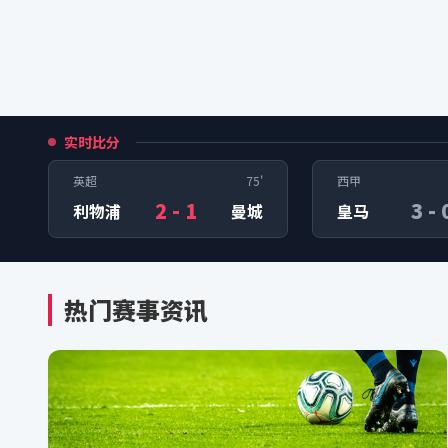
焦点赛事
实时比分
巅峰对决：冠军
英超
75'
西甲
2 - 1
3 - 
利物浦
曼城
皇马
较量
热门赛事资讯
实时追踪世界顶级联赛动态，深度解析每一次战术博弈
立即观看
实时数据